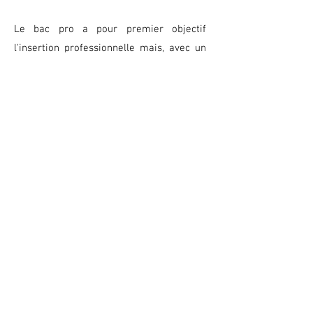
Le bac pro a pour premier objectif
l'insertion professionnelle mais, avec un
très bon dossier ou une mention à
l'examen, une poursuite d'études est
envisageable en BTS.
Plaquette AFB
Retour aux BAC PRO
LYCÉE LÉON CHIRIS
ce.0060022s@ac-nice.fr
© 2024 par Lyceechiris. Créé avec Wix.com