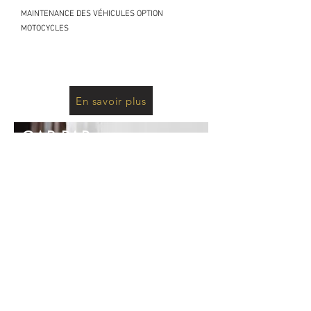
MAINTENANCE DES VÉHICULES OPTION
MOTOCYCLES
CAP MVC
En savoir plus
CAP PAR
PEINTURE APPLICATEUR DE
REVÊTEMENTS
En savoir plus
CAP MVA