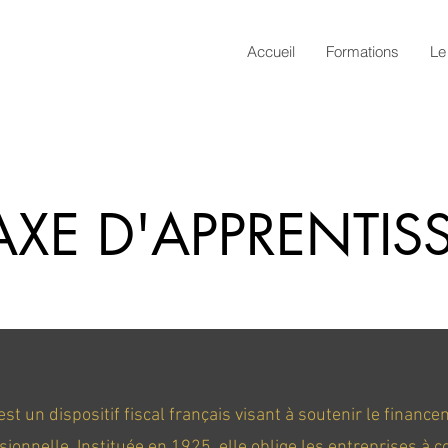
Accueil
Formations
Le
TAXE D'APPRENTI
st un dispositif fiscal français visant à soutenir le financ
sionnelle. Instituée en 1925, elle oblige les entreprises à 