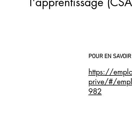
l'apprentissage (CSA
POUR EN SAVOIR
https://emplo
prive/#/emp
982