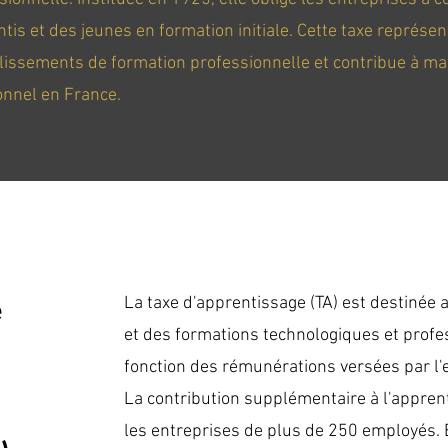
tis et des jeunes en formation initiale. Cette taxe représe
blissements de formation professionnelle et contribue à mai
onnel en France.
e
La taxe d'apprentissage (TA) est destinée
et des formations technologiques et profes
fonction des rémunérations versées par l'e
La contribution supplémentaire à l'appren
les entreprises de plus de 250 employés. E