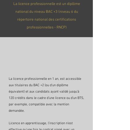
La licence professionnelle est un diplôme
national du niveau BAC +3 (niveau 6 du
répertoire national des certifications
professionnelles - RNCP)
La licence professionnelle en 1 an, est accessible
aux titulaires du BAC +2 (ou d’un diplôme
équivalent) et aux candidats ayant validé jusqu’à
120 crédits dans le cadre d’une licence ou d’un BTS,
par exemple, compatible avec la mention
demandée.
Licence en apprentissage, l'inscription n'est
effective qu'une fois le contrat signé avec un