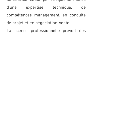
d’une expertise technique, de
compétences management, en conduite
de projet et en négociation-vente
La licence professionnelle prévoit des
projets tutorés individuels et/ou collectifs
(des études de cas).
Les enseignants évaluent tout au long de
la formation les stagiaires par des
observations, validation de compétence
et rétroactions en classe, projets de
groupe, auto-évaluation, apprentissage
par les pairs, afin de suivre leur
progression.
Poursuite d'étude